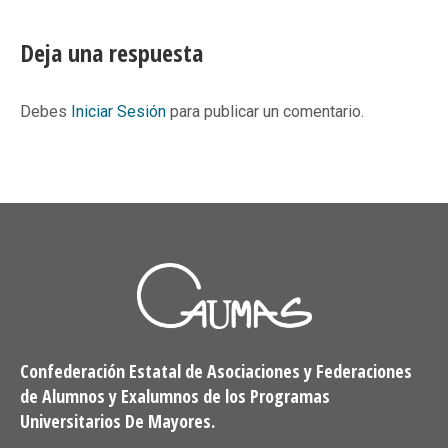
on
on
on
on
Facebook
X
Pinterest
LinkedIn
Deja una respuesta
Debes
Iniciar Sesión
para publicar un comentario.
Confederación Estatal de Asociaciones y Federaciones
de Alumnos y Exalumnos de los Programas
Universitarios De Mayores.