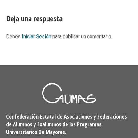
on
on
on
on
Facebook
X
Pinterest
LinkedIn
Deja una respuesta
Debes
Iniciar Sesión
para publicar un comentario.
Confederación Estatal de Asociaciones y Federaciones
de Alumnos y Exalumnos de los Programas
Universitarios De Mayores.