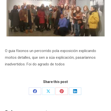
O guia fíxonos un percorrido pola exposición explicando
moitos detalles, que sen a súa explicación, pasaríannos
inadvertidos. Foi do agrado de todos
Share this post
Share
Share
Share
Share
on
on
on
on
Facebook
X
Pinterest
LinkedIn