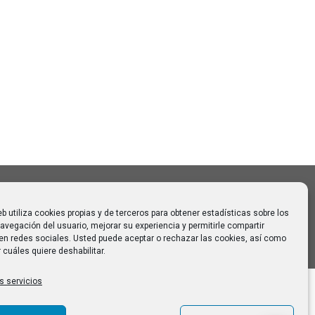
Buscar:
o CAUMAS –
0 de
 para
eb utiliza cookies propias y de terceros para obtener estadísticas sobre los
avegación del usuario, mejorar su experiencia y permitirle compartir
en redes sociales. Usted puede aceptar o rechazar las cookies, así como
 cuáles quiere deshabilitar.
s servicios