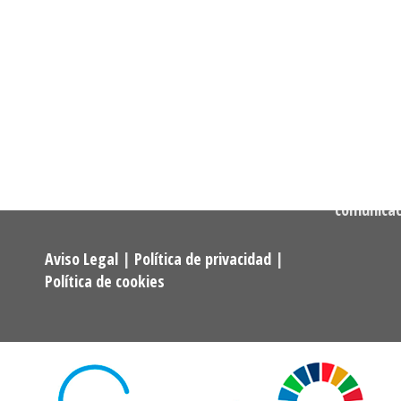
Dirección:
Calle Cast
Confederación Estatal de
MADRID
Asociaciones y Federaciones de
Teléfono:
Alumnos y Exalumnos de los
722 256 50
Programas Universitarios De
Mayores.
Correo:
comunica
Aviso Legal
|
Política de privacidad
|
Política de cookies