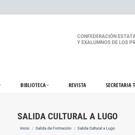
S
ACTIVIDADES
BIBLIOTECA
REVISTA
SEC
CONFEDERACIÓN ESTATA
Y EXALUMNOS DE LOS P
BIBLIOTECA
REVISTA
SECRETARIA 
SALIDA CULTURAL A LUGO
Estás aquí:
Inicio
Salida de Formación
Salida Cultural a Lugo