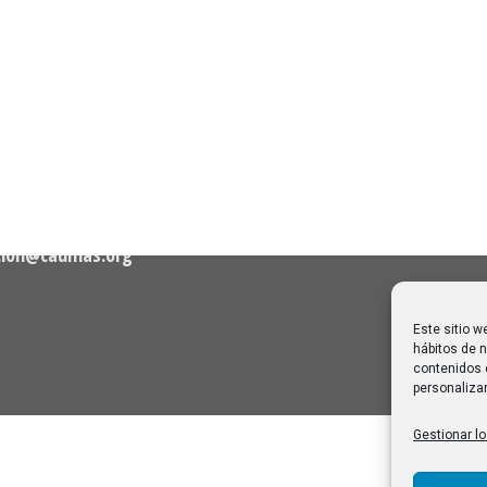
Próximas clases en direct
Canal Sénior. Semana del 1
elló, nº 36 – 1º A 28001
agosto de 2026
06/08/2026
Melilla: una joya escondida
2
viajar sin prisa
28/07/2026
cion@caumas.org
Este sitio w
hábitos de n
contenidos 
personalizar
Gestionar lo