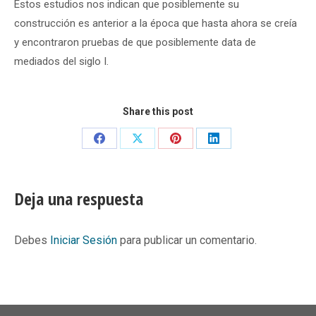
Estos estudios nos indican que posiblemente su
construcción es anterior a la época que hasta ahora se creía
y encontraron pruebas de que posiblemente data de
mediados del siglo I.
Share this post
Share
Share
Share
Share
on
on
on
on
Facebook
X
Pinterest
LinkedIn
Deja una respuesta
Debes
Iniciar Sesión
para publicar un comentario.