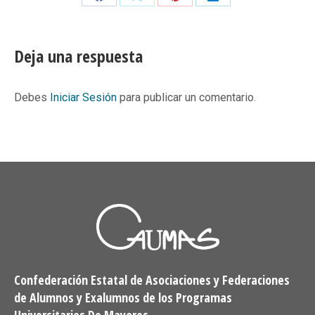
Share
Share
Share
Share
on
on
on
on
Facebook
X
Pinterest
LinkedIn
Deja una respuesta
Debes
Iniciar Sesión
para publicar un comentario.
Confederación Estatal de Asociaciones y Federaciones
de Alumnos y Exalumnos de los Programas
Universitarios De Mayores.