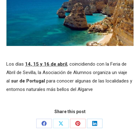
Los días
14, 15 y 16 de abril
, coincidiendo con la Feria de
Abril de Sevilla, la Asociación de Alumnos organiza un viaje
al
sur de Portugal
para conocer algunas de las localidades y
entornos naturales más bellos del Algarve
Share this post
Share
Share
Share
Share
on
on
on
on