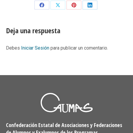
Share
Share
Share
Share
on
on
on
on
Facebook
X
Pinterest
LinkedIn
Deja una respuesta
Debes
Iniciar Sesión
para publicar un comentario.
Confederación Estatal de Asociaciones y Federaciones
de Alumnos y Exalumnos de los Programas