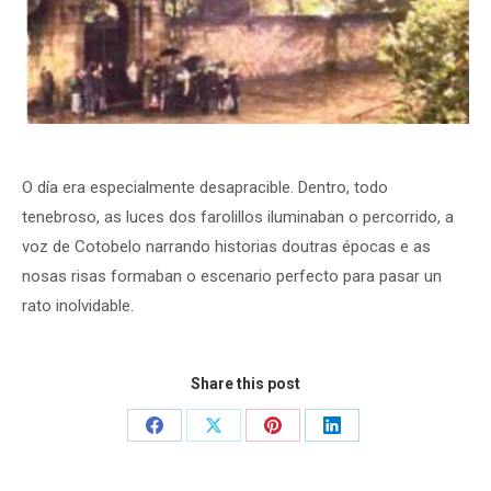
O día era especialmente desapracible. Dentro, todo
tenebroso, as luces dos farolillos iluminaban o percorrido, a
voz de Cotobelo narrando historias doutras épocas e as
nosas risas formaban o escenario perfecto para pasar un
rato inolvidable.
Share this post
Share
Share
Share
Share
on
on
on
on