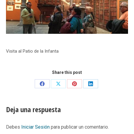
Visita al Patio de la Infanta
Share this post
Share
Share
Share
Share
on
on
on
on
Facebook
X
Pinterest
LinkedIn
Deja una respuesta
Debes
Iniciar Sesión
para publicar un comentario.