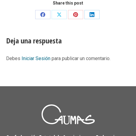
Share this post
Share
Share
Share
Share
on
on
on
on
Facebook
X
Pinterest
LinkedIn
Deja una respuesta
Debes
Iniciar Sesión
para publicar un comentario.