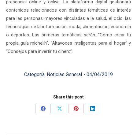
presencial online y onlive. La plataforma digital gestionará
contenidos relacionados con distintas temáticas de interés
para las personas mayores vinculadas a la salud, el ocio, las
tecnologías de la información, moda, alimentación, economía
o deportes. Las primeras temáticas serán: “Cómo crear tu
propia guía michelín”, “Altavoces inteligentes para el hogar” y
“Consejos para invertir tu dinero”.
Categoría:
Noticias General
04/04/2019
Share this post
Share
Share
Share
Share
on
on
on
on
Facebook
X
Pinterest
LinkedIn