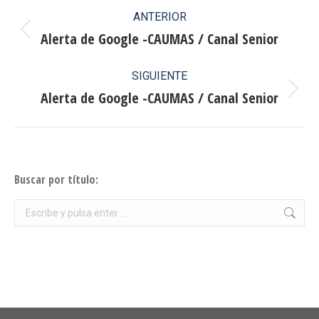
Navegación
ANTERIOR
entre
Alerta de Google -CAUMAS / Canal Senior
Publicación
anterior:
publicaciones
SIGUIENTE
Alerta de Google -CAUMAS / Canal Senior
Publicación
siguiente:
Buscar por título:
Buscar: