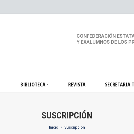
S
ACTIVIDADES
BIBLIOTECA
REVISTA
SEC
CONFEDERACIÓN ESTATA
Y EXALUMNOS DE LOS P
BIBLIOTECA
REVISTA
SECRETARIA 
SUSCRIPCIÓN
Estás aquí:
Inicio
Suscripción