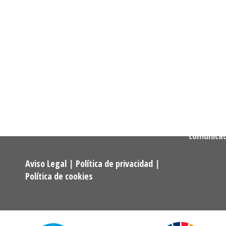
Informació
Dirección:
Calle Cast
Confederación Estatal de
MADRID
Asociaciones y Federaciones de
Teléfono:
Alumnos y Exalumnos de los
722 256 50
Programas Universitarios De
Mayores.
Correo:
comunica
Aviso Legal
|
Política de privacidad
|
Política de cookies