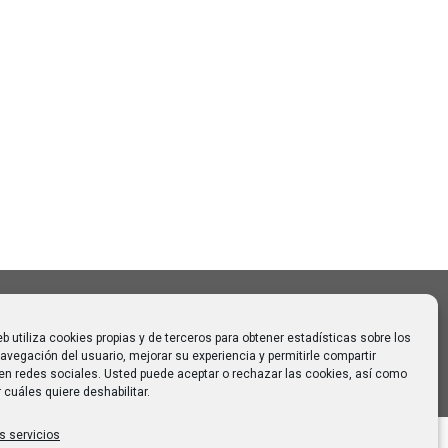
Buscar
Buscar:
o CAUMAS –
0 de
 para
eb utiliza cookies propias y de terceros para obtener estadísticas sobre los
avegación del usuario, mejorar su experiencia y permitirle compartir
en redes sociales. Usted puede aceptar o rechazar las cookies, así como
 cuáles quiere deshabilitar.
s servicios