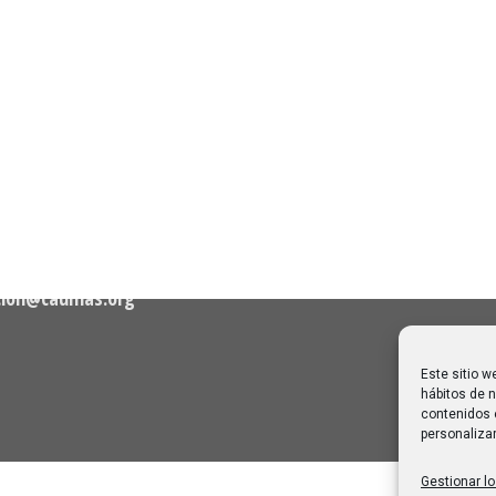
n de Contacto
Noticias Recientes
Próximas clases en direct
Canal Sénior. Semana del 1
elló, nº 36 – 1º A 28001
agosto de 2026
06/08/2026
Melilla: una joya escondida
2
viajar sin prisa
28/07/2026
cion@caumas.org
Este sitio w
hábitos de n
contenidos 
personalizar
Gestionar lo