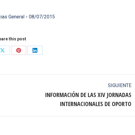
cias General
08/07/2015
are this post
Share
Share
Share
on
on
on
ook
X
Pinterest
LinkedIn
SIGUIENTE
INFORMACIÓN DE LAS XIV JORNADAS
Publicación
INTERNACIONALES DE OPORTO
siguiente: