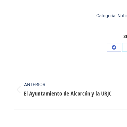
Categoría:
Noti
Sh
Share
on
Faceb
Navegación
entre
ANTERIOR
El Ayuntamiento de Alcorcón y la URJC
Publicación
publicaciones
anterior: