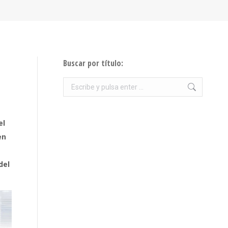
Buscar por título:
Buscar:
el
en
del