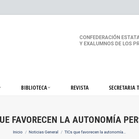
S
ACTIVIDADES
BIBLIOTECA
REVISTA
SEC
CONFEDERACIÓN ESTATA
Y EXALUMNOS DE LOS P
BIBLIOTECA
REVISTA
SECRETARIA 
QUE FAVORECEN LA AUTONOMÍA PE
Estás aquí:
Inicio
Noticias General
TICs que favorecen la autonomía…