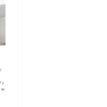
l
7 y
e de