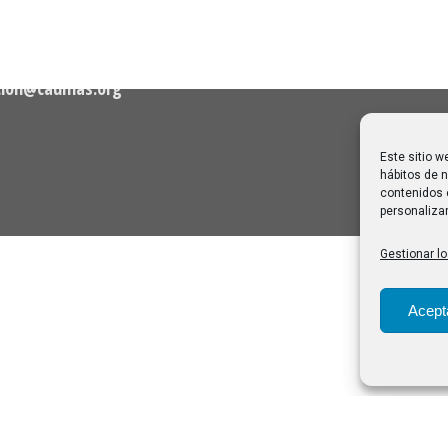
Melilla: una joya escondida
2
viajar sin prisa
28/07/2026
cion@caumas.org
Este sitio w
hábitos de n
contenidos 
personalizar
Gestionar lo
Acept