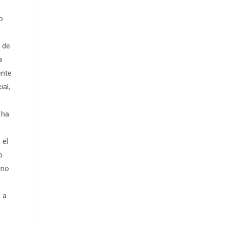
o
a de
a
ente
ial,
 ha
 el
o
ino
n
 a