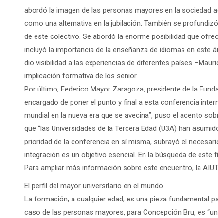
abordó la imagen de las personas mayores en la sociedad act
como una alternativa en la jubilación. También se profundizó 
de este colectivo. Se abordó la enorme posibilidad que ofrec
incluyó la importancia de la enseñanza de idiomas en este á
dio visibilidad a las experiencias de diferentes países –Mauric
implicación formativa de los senior.
Por último, Federico Mayor Zaragoza, presidente de la Funda
encargado de poner el punto y final a esta conferencia inter
mundial en la nueva era que se avecina”, puso el acento so
que “las Universidades de la Tercera Edad (U3A) han asumido 
prioridad de la conferencia en sí misma, subrayó el necesar
integración es un objetivo esencial. En la búsqueda de este f
Para ampliar más información sobre este encuentro, la AIU
El perfil del mayor universitario en el mundo
La formación, a cualquier edad, es una pieza fundamental par
caso de las personas mayores, para Concepción Bru, es “una