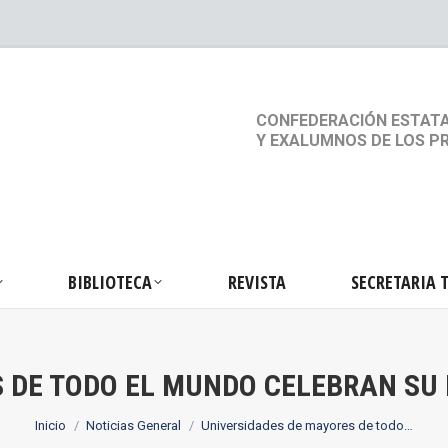
S
ACTIVIDADES
BIBLIOTECA
REVISTA
SEC
CONFEDERACIÓN ESTATA
Y EXALUMNOS DE LOS P
BIBLIOTECA
REVISTA
SECRETARIA 
S DE TODO EL MUNDO CELEBRAN SU
Estás aquí:
Inicio
Noticias General
Universidades de mayores de todo…