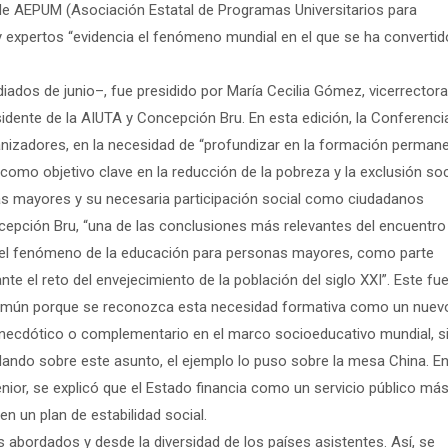
 de AEPUM (Asociación Estatal de Programas Universitarios para
 expertos “evidencia el fenómeno mundial en el que se ha convertid
iados de junio–, fue presidido por María Cecilia Gómez, vicerrector
sidente de la AIUTA y Concepción Bru. En esta edición, la Conferenci
anizadores, en la necesidad de “profundizar en la formación perman
 como objetivo clave en la reducción de la pobreza y la exclusión soc
nas mayores y su necesaria participación social como ciudadanos
epción Bru, “una de las conclusiones más relevantes del encuentro
do el fenómeno de la educación para personas mayores, como parte
nte el reto del envejecimiento de la población del siglo XXI”. Este fue
és común porque se reconozca esta necesidad formativa como un nuev
o anecdótico o complementario en el marco socioeducativo mundial, s
dando sobre este asunto, el ejemplo lo puso sobre la mesa China. E
nior, se explicó que el Estado financia como un servicio público más
n un plan de estabilidad social.
abordados y desde la diversidad de los países asistentes. Así, se