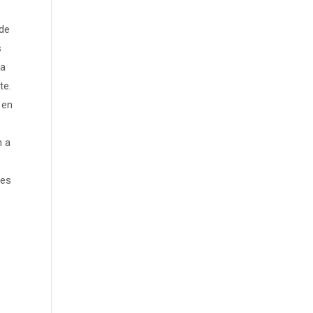
 de
s
 a
te.
 en
n a
ces