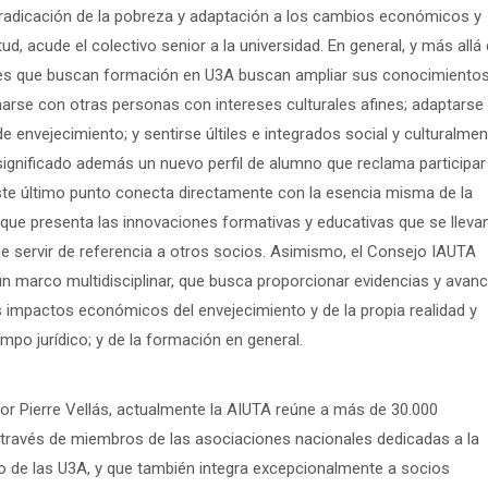
radicación de la pobreza y adaptación a los cambios económicos y
d, acude el colectivo senior a la universidad. En general, y más allá
ores que buscan formación en U3A buscan ampliar sus conocimiento
narse con otras personas con intereses culturales afines; adaptarse
 envejecimiento; y sentirse últiles e integrados social y culturalmen
 significado además un nuevo perfil de alumno que reclama participar
 Este último punto conecta directamente con la esencia misma de la
que presenta las innovaciones formativas y educativas que se lleva
e servir de referencia a otros socios. Asimismo, el Consejo IAUTA
un marco multidisciplinar, que busca proporcionar evidencias y avan
s impactos económicos del envejecimiento y de la propia realidad y
o jurídico; y de la formación en general.
sor Pierre Vellás, actualmente la AIUTA reúne a más de 30.000
a través de miembros de las asociaciones nacionales dedicadas a la
 de las U3A, y que también integra excepcionalmente a socios