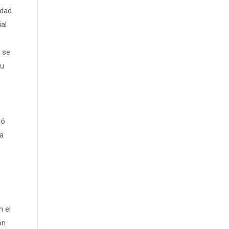
idad
al
 se
su
ió
la
n el
ón