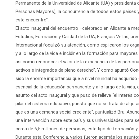
Permanente de la Universidad de Alicante (UA) y presidenta
Personas Mayores), la concurrencia de todos estos países y
este encuentro”.
El acto inaugural del encuentro –celebrado en Alicante a med
Estudios, Formación y Calidad de la UA, François Vellás, pre
Internacional focalizó su atención, como explicaron los org
y a lo largo de la vida e incidir en la formación para mayores
así como reconocer el valor de la experiencia de las perso
activos e integrados de pleno derecho”. Y como apuntó Conc
sido la enorme importancia que a nivel mundial ha adquiri
esencial de la educación permanente y a lo largo de la vida, a
asunto del acto inaugural y que puso de relieve “el inter
pilar del sistema educativo, puesto que no se trata de alg
que es una demanda social creciente”, puntualizó Bru. Abun
una intervención sobre este país y sus universidades para se
cerca de 6,5 millones de personas, este tipo de formación y e
Durante esta Conferencia, varios fueron además los asuntos 