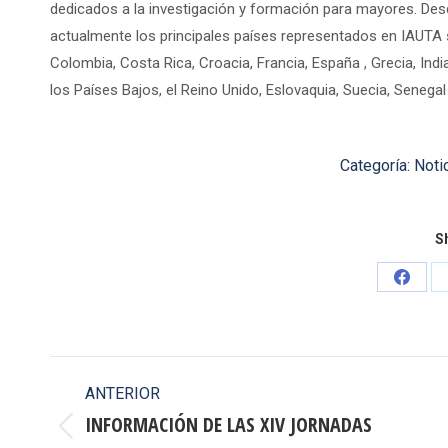
dedicados a la investigación y formación para mayores. Des
actualmente los principales países representados en IAUTA so
Colombia, Costa Rica, Croacia, Francia, España , Grecia, India,
los Países Bajos, el Reino Unido, Eslovaquia, Suecia, Senegal
Categoría:
Noti
Sh
Share
on
Faceb
Navegación
ANTERIOR
entre
INFORMACIÓN DE LAS XIV JORNADAS
Publicación