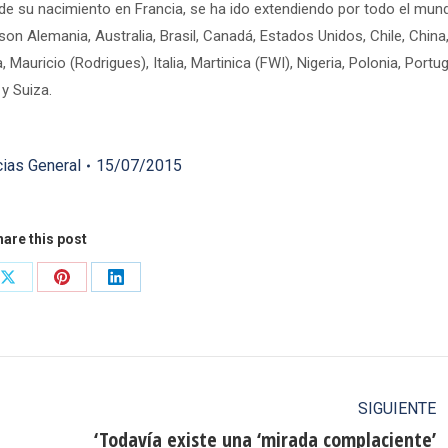
de su nacimiento en Francia, se ha ido extendiendo por todo el mun
n Alemania, Australia, Brasil, Canadá, Estados Unidos, Chile, China
 Mauricio (Rodrigues), Italia, Martinica (FWI), Nigeria, Polonia, Portug
 y Suiza.
cias General
15/07/2015
are this post
Share
Share
Share
on
on
on
ook
X
Pinterest
LinkedIn
SIGUIENTE
‘Todavía existe una ‘mirada complaciente’
Publicación