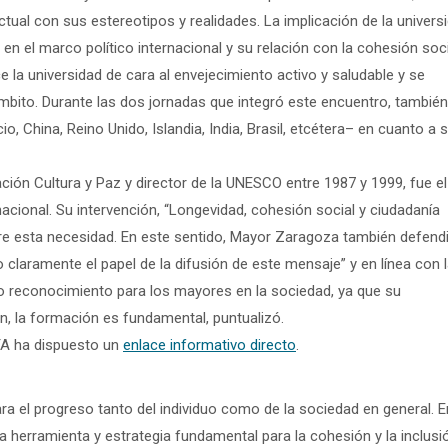
ual con sus estereotipos y realidades. La implicación de la univers
en el marco político internacional y su relación con la cohesión soci
e la universidad de cara al envejecimiento activo y saludable y se
mbito. Durante las dos jornadas que integró este encuentro, también
io, China, Reino Unido, Islandia, India, Brasil, etcétera– en cuanto a 
ción Cultura y Paz y director de la UNESCO entre 1987 y 1999, fue el
nacional. Su intervención, “Longevidad, cohesión social y ciudadanía
bre esta necesidad. En este sentido, Mayor Zaragoza también defend
claramente el papel de la difusión de este mensaje” y en línea con 
io reconocimiento para los mayores en la sociedad, ya que su
in, la formación es fundamental, puntualizó.
TA ha dispuesto un
enlace informativo directo
.
a el progreso tanto del individuo como de la sociedad en general. E
 herramienta y estrategia fundamental para la cohesión y la inclusi