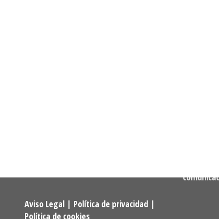
Informació
Dirección:
Calle Cast
Confederación Estatal de
MADRID
Asociaciones y Federaciones de
Teléfono:
Alumnos y Exalumnos de los
722 256 50
Programas Universitarios De
Mayores.
Correo:
comunica
Aviso Legal
|
Política de privacidad
|
Política de cookies