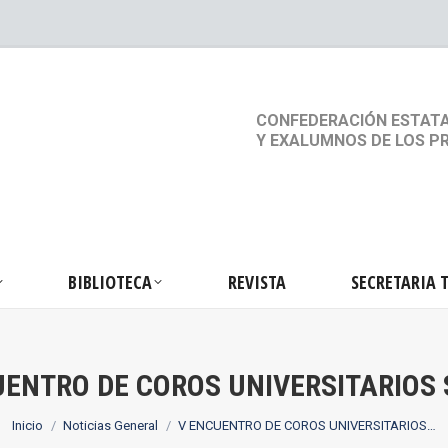
S
ACTIVIDADES
BIBLIOTECA
REVISTA
SEC
CONFEDERACIÓN ESTATA
Y EXALUMNOS DE LOS P
BIBLIOTECA
REVISTA
SECRETARIA 
UENTRO DE COROS UNIVERSITARIOS 
Estás aquí:
Inicio
Noticias General
V ENCUENTRO DE COROS UNIVERSITARIOS…