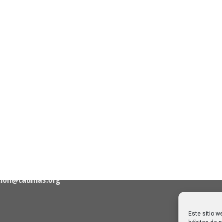
n de Contacto
Noticias Recientes
Próximas clases en direct
Canal Sénior. Semana del 1
elló, nº 36 – 1º A 28001
agosto de 2026
06/08/2026
Melilla: una joya escondida
2
viajar sin prisa
28/07/2026
cion@caumas.org
Este sitio w