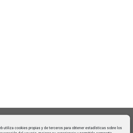
Buscar
Buscar:
o CAUMAS –
0 de
 para
eb utiliza cookies propias y de terceros para obtener estadísticas sobre los