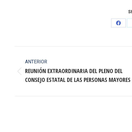
Sh
Share
on
Faceb
Navegación
entre
ANTERIOR
REUNIÓN EXTRAORDINARIA DEL PLENO DEL
publicaciones
Publicación
CONSEJO ESTATAL DE LAS PERSONAS MAYORES
anterior: