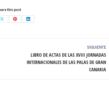
are this post
Share
Share
Share
on
on
on
ook
X
Pinterest
LinkedIn
SIGUIENTE
LIBRO DE ACTAS DE LAS XVIII JORNADAS
INTERNACIONALES DE LAS PALAS DE GRAN
Publicación
siguiente:
CANARIA