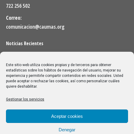
722 256 502
Correo:
comunicacion@caumas.org
Noticias Recientes
Próximas clases en directo CAUMAS – Canal Sénior.
Semana del 10 de agosto de 2026
Este sitio web utiliza cookies propias y de terceros para obtener
06/08/2026
estadísticas sobre los hábitos de navegación del usuario, mejorar su
experiencia y permitirle compartir contenidos en redes sociales. Usted
puede aceptar o rechazar las cookies, así como personalizar cuáles
Melilla: una joya escondida para viajar sin prisa
quiere deshabilitar.
28/07/2026
Gestionar los servicios
Buscar
Aceptar cookies
Buscar:
Denegar