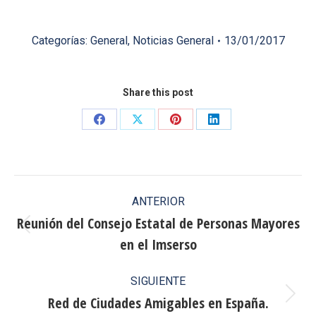
Categorías:
General
,
Noticias General
13/01/2017
Share this post
Share
Share
Share
Share
on
on
on
on
Facebook
X
Pinterest
LinkedIn
Navegación
ANTERIOR
entre
Reunión del Consejo Estatal de Personas Mayores
Publicación
en el Imserso
publicaciones
anterior:
SIGUIENTE
Red de Ciudades Amigables en España.
Publicación