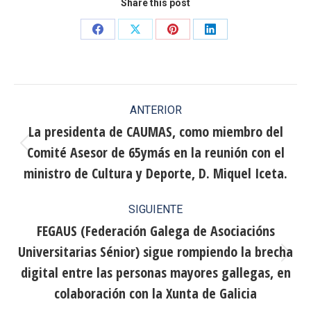
Share this post
Share
Share
Share
Share
on
on
on
on
Facebook
X
Pinterest
LinkedIn
Navegación
ANTERIOR
entre
La presidenta de CAUMAS, como miembro del
Comité Asesor de 65ymás en la reunión con el
publicaciones
Publicación
anterior:
ministro de Cultura y Deporte, D. Miquel Iceta.
SIGUIENTE
FEGAUS (Federación Galega de Asociacións
Universitarias Sénior) sigue rompiendo la brecha
Publicación
digital entre las personas mayores gallegas, en
siguiente:
colaboración con la Xunta de Galicia