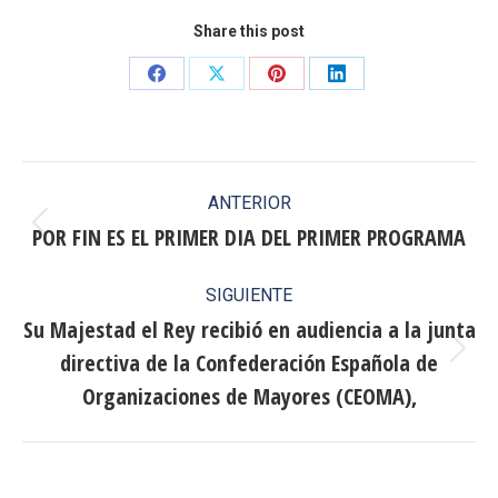
Share this post
Share
Share
Share
Share
on
on
on
on
Facebook
X
Pinterest
LinkedIn
Navegación
ANTERIOR
entre
POR FIN ES EL PRIMER DIA DEL PRIMER PROGRAMA
Publicación
anterior:
publicaciones
SIGUIENTE
Su Majestad el Rey recibió en audiencia a la junta
directiva de la Confederación Española de
Publicación
siguiente:
Organizaciones de Mayores (CEOMA),