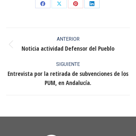
Share
Share
Share
Share
on
on
on
on
Facebook
X
Pinterest
LinkedIn
Navegación
ANTERIOR
entre
Noticia actividad Defensor del Pueblo
Publicación
anterior:
publicaciones
SIGUIENTE
Entrevista por la retirada de subvenciones de los
Publicación
PUM, en Andalucía.
siguiente: