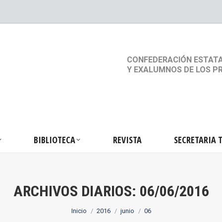
S
ACTIVIDADES
BIBLIOTECA
REVISTA
SEC
CONFEDERACIÓN ESTATA
Y EXALUMNOS DE LOS P
BIBLIOTECA
REVISTA
SECRETARIA 
ARCHIVOS DIARIOS:
06/06/2016
Estás aquí:
Inicio
2016
junio
06