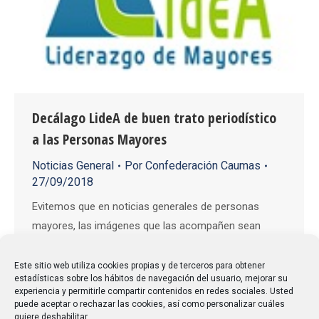
Decálago LideA de buen trato periodístico
a las Personas Mayores
Noticias General
Por
Confederación Caumas
27/09/2018
Evitemos que en noticias generales de personas
mayores, las imágenes que las acompañen sean
“grises, de personas tristes o enfermas” Ofrecer una
imagen plural de las personas mayores, con
Este sitio web utiliza cookies propias y de terceros para obtener
estadísticas sobre los hábitos de navegación del usuario, mejorar su
actividades cotidianas y con personas activas,
experiencia y permitirle compartir contenidos en redes sociales. Usted
dinámicas y alegres. Según el tipo de noticia, la
puede aceptar o rechazar las cookies, así como personalizar cuáles
quiere deshabilitar.