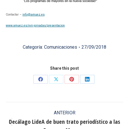
Contactar –
info@amuez.es
www.amuez.es/xvii-jornadas/presentacion
Categoría:
Comunicaciones
27/09/2018
Share this post
Share
Share
Share
Share
on
on
on
on
Facebook
X
Pinterest
LinkedIn
Navegación
ANTERIOR
entre
Decálago LideA de buen trato periodístico a las
Publicación