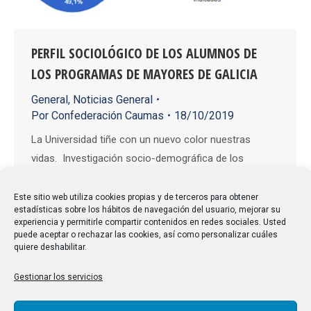
PERFIL SOCIOLÓGICO DE LOS ALUMNOS DE
LOS PROGRAMAS DE MAYORES DE GALICIA
General
,
Noticias General
Por
Confederación Caumas
18/10/2019
La Universidad tiñe con un nuevo color nuestras
vidas. Investigación socio-demográfica de los
alumnos del Programa de Formación de Mayores de
las Universidades GALLEGAS. Si tuviésemos que
Este sitio web utiliza cookies propias y de terceros para obtener
estadísticas sobre los hábitos de navegación del usuario, mejorar su
citar los beneficios obtenidos en los Programas de
experiencia y permitirle compartir contenidos en redes sociales. Usted
Mayores de nuestras Universidades, deberíamos
puede aceptar o rechazar las cookies, así como personalizar cuáles
quiere deshabilitar.
comentar que, gracias a esta actividad dentro de las
aulas, mejoramos nuestra capacidad de…
Gestionar los servicios