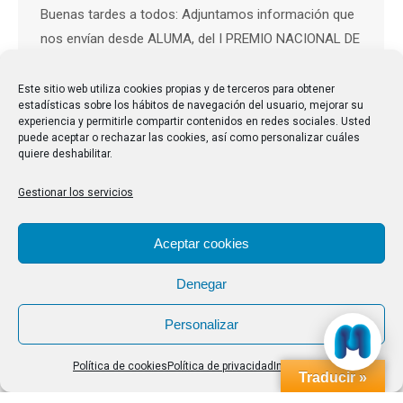
Buenas tardes a todos: Adjuntamos información que
nos envían desde ALUMA, del I PREMIO NACIONAL DE
POESÍA. Disponéis del cartel y las bases para
participar. Saludos cordiales. — Según la LOPD le
Este sitio web utiliza cookies propias y de terceros para obtener
estadísticas sobre los hábitos de navegación del usuario, mejorar su
informamos que sus datos forman parte de los
experiencia y permitirle compartir contenidos en redes sociales. Usted
ficheros titularidad de CAUMAS (CONFEDERACIÓN
puede aceptar o rechazar las cookies, así como personalizar cuáles
quiere deshabilitar.
ESTATAL DE ASOCIACIONES Y FEDERACIONES DE
ALUMNOS Y EXALUMNOS DE…
Gestionar los servicios
Aceptar cookies
Denegar
Personalizar
Política de cookies
Política de privacidad
Impressum
Traducir »