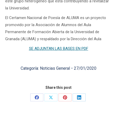
este grupo heterogéneo que está contribuyendo a revitalizar
la Universidad.
El Certamen Nacional de Poesía de ALUMA es un proyecto
promovido por la Asociación de Alumnos del Aula
Permanente de Formación Abierta de la Universidad de
Granada (ALUMA) y respaldado por la Dirección del Aula
SE ADJUNTAN LAS BASES EN PDF
Categoría:
Noticias General
27/01/2020
Share this post
Share
Share
Share
Share
on
on
on
on
Facebook
X
Pinterest
LinkedIn