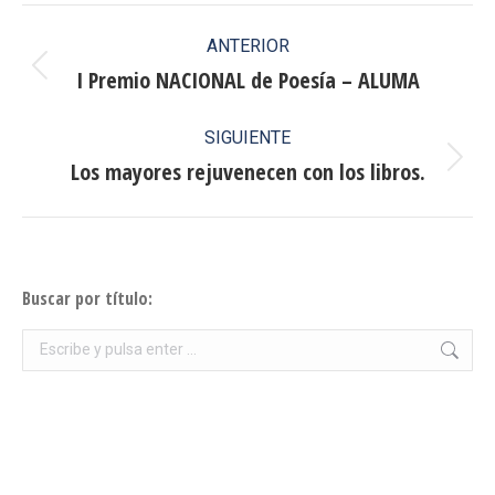
Navegación
ANTERIOR
entre
I Premio NACIONAL de Poesía – ALUMA
Publicación
anterior:
publicaciones
SIGUIENTE
Los mayores rejuvenecen con los libros.
Publicación
siguiente:
Buscar por título:
Buscar: