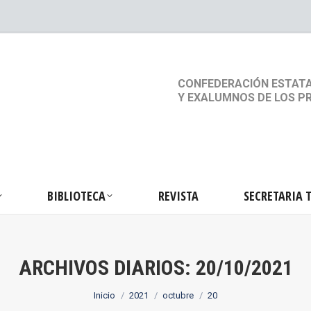
S
ACTIVIDADES
BIBLIOTECA
REVISTA
SEC
CONFEDERACIÓN ESTATA
Y EXALUMNOS DE LOS P
BIBLIOTECA
REVISTA
SECRETARIA 
ARCHIVOS DIARIOS:
20/10/2021
Estás aquí:
Inicio
2021
octubre
20