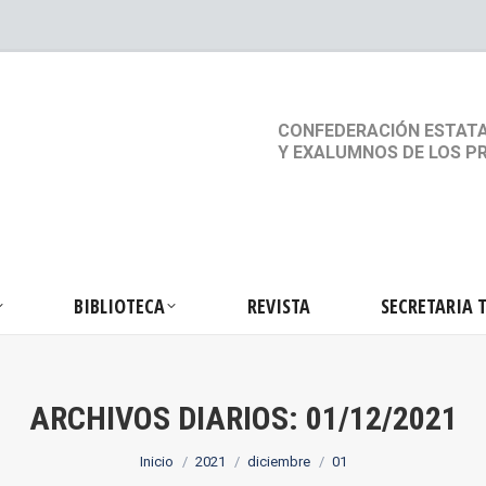
S
ACTIVIDADES
BIBLIOTECA
REVISTA
SEC
CONFEDERACIÓN ESTATA
Y EXALUMNOS DE LOS P
BIBLIOTECA
REVISTA
SECRETARIA 
ARCHIVOS DIARIOS:
01/12/2021
Estás aquí:
Inicio
2021
diciembre
01