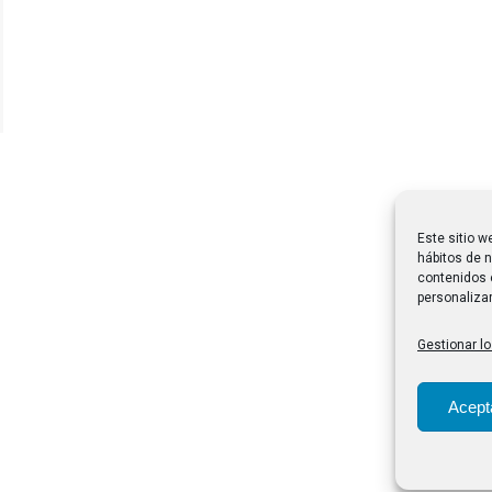
Este sitio w
hábitos de n
contenidos 
personalizar
Gestionar lo
Acept