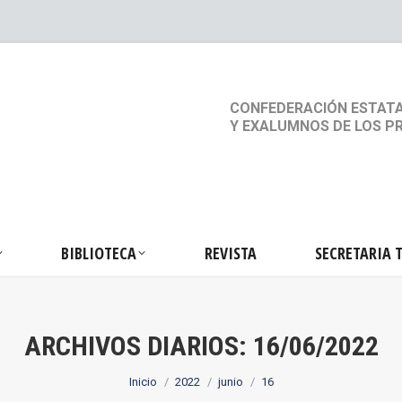
S
ACTIVIDADES
BIBLIOTECA
REVISTA
SEC
CONFEDERACIÓN ESTATA
Y EXALUMNOS DE LOS P
BIBLIOTECA
REVISTA
SECRETARIA 
ARCHIVOS DIARIOS:
16/06/2022
Estás aquí:
Inicio
2022
junio
16