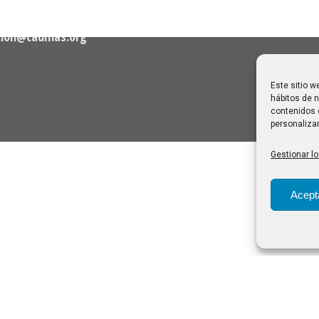
viajar sin prisa
28/07/2026
cion@caumas.org
Este sitio w
hábitos de n
contenidos 
personalizar
Gestionar lo
Acept