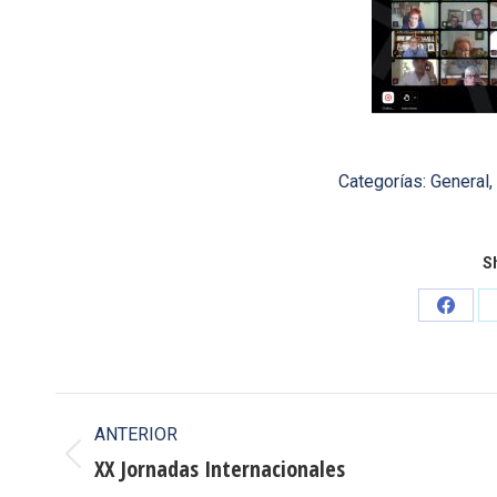
Categorías:
General
,
Sh
Share
on
Faceb
Navegación
ANTERIOR
entre
XX Jornadas Internacionales
Publicación
anterior: