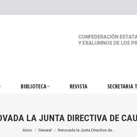
S
ACTIVIDADES
BIBLIOTECA
REVISTA
SEC
CONFEDERACIÓN ESTATA
Y EXALUMNOS DE LOS P
BIBLIOTECA
REVISTA
SECRETARIA 
OVADA LA JUNTA DIRECTIVA DE CA
Estás aquí:
Inicio
General
Renovada la Junta Directiva de…