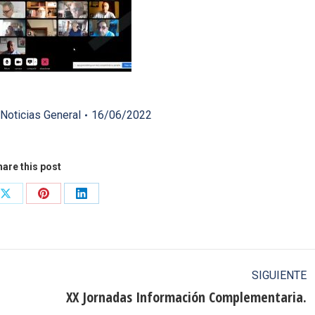
Noticias General
16/06/2022
are this post
Share
Share
Share
on
on
on
ook
X
Pinterest
LinkedIn
SIGUIENTE
XX Jornadas Información Complementaria.
Publicación
siguiente: