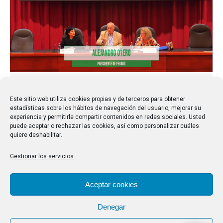
Videos de las XXII Jornadas Caumas – 2024
Este sitio web utiliza cookies propias y de terceros para obtener
Comunicaciones
Por
bsolana
15/10/2024
estadísticas sobre los hábitos de navegación del usuario, mejorar su
experiencia y permitirle compartir contenidos en redes sociales. Usted
Ya están publicados los vídeos de todas las
puede aceptar o rechazar las cookies, así como personalizar cuáles
quiere deshabilitar.
intervenciones de las XXII Jornadas Internacionales
de CaumasVer los vídeos
Gestionar los servicios
Aceptar cookies
Denegar