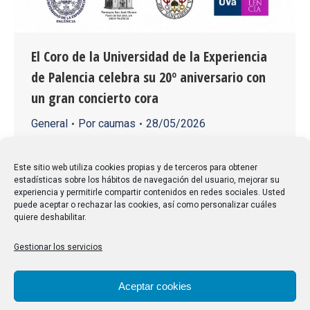
El Coro de la Universidad de la Experiencia
de Palencia celebra su 20º aniversario con
un gran concierto cora
General
Por
caumas
28/05/2026
Con motivo del 20º aniversario de la creación del
Coro de la Asociación de Alumnado de la Universidad
Este sitio web utiliza cookies propias y de terceros para obtener
estadísticas sobre los hábitos de navegación del usuario, mejorar su
de la Experiencia de Palencia, el pasado 23 de mayo
experiencia y permitirle compartir contenidos en redes sociales. Usted
de 2026 se celebró un gran concierto conmemorativo
puede aceptar o rechazar las cookies, así como personalizar cuáles
quiere deshabilitar.
en la capital palentina. El evento tuvo lugar en la
Iglesia de San José, entre las 20:15 y las…
Gestionar los servicios
Aceptar cookies