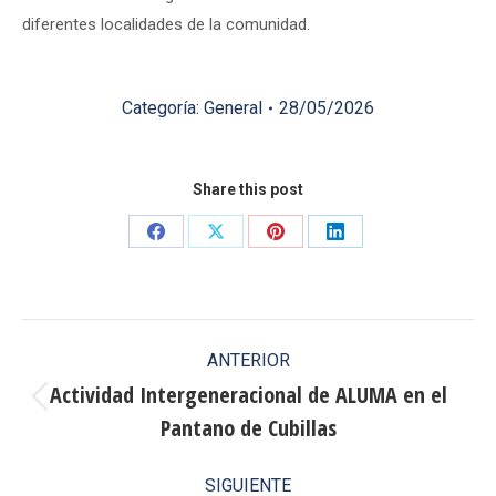
diferentes localidades de la comunidad.
Categoría:
General
28/05/2026
Share this post
Share
Share
Share
Share
on
on
on
on
Facebook
X
Pinterest
LinkedIn
Navegación
ANTERIOR
entre
Actividad Intergeneracional de ALUMA en el
Publicación
Pantano de Cubillas
publicaciones
anterior:
SIGUIENTE