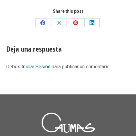
Share this post
Share
Share
Share
Share
on
on
on
on
Facebook
X
Pinterest
LinkedIn
Deja una respuesta
Debes
Iniciar Sesión
para publicar un comentario.