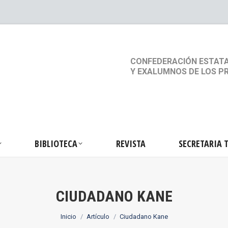
S
ACTIVIDADES
BIBLIOTECA
REVISTA
SEC
CONFEDERACIÓN ESTATA
Y EXALUMNOS DE LOS P
BIBLIOTECA
REVISTA
SECRETARIA 
CIUDADANO KANE
Estás aquí:
Inicio
Artículo
Ciudadano Kane