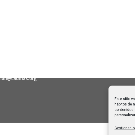
n de Contacto
Noticias Recientes
Próximas clases en direct
Canal Sénior. Semana del 1
elló, nº 36 – 1º A 28001
agosto de 2026
06/08/2026
Melilla: una joya escondida
2
viajar sin prisa
28/07/2026
cion@caumas.org
Este sitio w
hábitos de n
contenidos 
personalizar
Gestionar lo