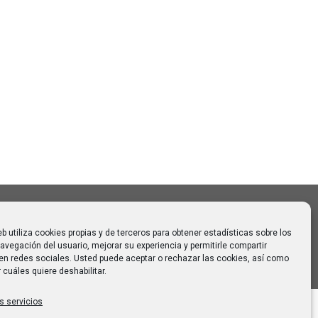
Buscar
Buscar:
o CAUMAS –
0 de
 para
eb utiliza cookies propias y de terceros para obtener estadísticas sobre los
avegación del usuario, mejorar su experiencia y permitirle compartir
en redes sociales. Usted puede aceptar o rechazar las cookies, así como
 cuáles quiere deshabilitar.
s servicios