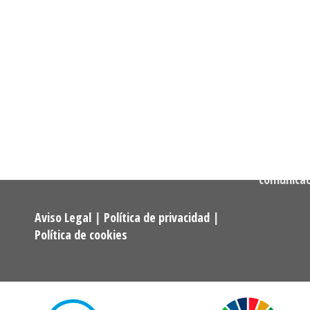
Informació
Dirección:
Calle Cast
Confederación Estatal de
MADRID
Asociaciones y Federaciones de
Teléfono:
Alumnos y Exalumnos de los
722 256 50
Programas Universitarios De
Mayores.
Correo:
comunica
Aviso Legal
|
Política de privacidad
|
Política de cookies