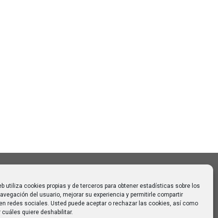
Buscar
Buscar:
o CAUMAS –
0 de
 para
eb utiliza cookies propias y de terceros para obtener estadísticas sobre los
avegación del usuario, mejorar su experiencia y permitirle compartir
en redes sociales. Usted puede aceptar o rechazar las cookies, así como
 cuáles quiere deshabilitar.