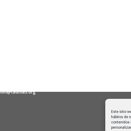
n de Contacto
Noticias Recientes
Próximas clases en direct
Canal Sénior. Semana del 1
elló, nº 36 – 1º A 28001
agosto de 2026
06/08/2026
Melilla: una joya escondida
2
viajar sin prisa
28/07/2026
cion@caumas.org
Este sitio w
hábitos de n
contenidos 
personalizar