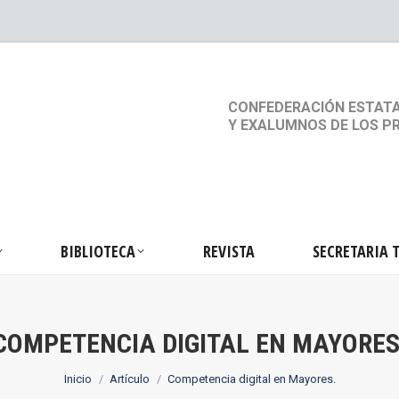
S
ACTIVIDADES
BIBLIOTECA
REVISTA
SEC
CONFEDERACIÓN ESTATA
Y EXALUMNOS DE LOS P
BIBLIOTECA
REVISTA
SECRETARIA 
COMPETENCIA DIGITAL EN MAYORES
Estás aquí:
Inicio
Artículo
Competencia digital en Mayores.