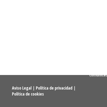
Informació
Dirección:
Calle Cast
Confederación Estatal de
MADRID
Asociaciones y Federaciones de
Teléfono:
Alumnos y Exalumnos de los
722 256 50
Programas Universitarios De
Mayores.
Correo:
comunica
Aviso Legal
|
Política de privacidad
|
Política de cookies