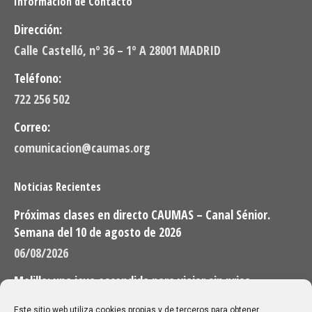
Información de Contacto
Dirección:
Calle Castelló, nº 36 – 1º A 28001 MADRID
Teléfono:
722 256 502
Correo:
comunicacion@caumas.org
Noticias Recientes
Próximas clases en directo CAUMAS – Canal Sénior.
Semana del 10 de agosto de 2026
06/08/2026
Melilla: una joya escondida para viajar sin prisa
28/07/2026
Este sitio web utiliza cookies propias y de terceros para obtener