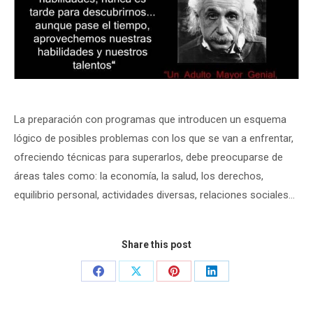
La preparación con programas que introducen un esquema
lógico de posibles problemas con los que se van a enfrentar,
ofreciendo técnicas para superarlos, debe preocuparse de
áreas tales como: la economía, la salud, los derechos,
equilibrio personal, actividades diversas, relaciones sociales…
Share this post
Share
Share
Share
Share
on
on
on
on