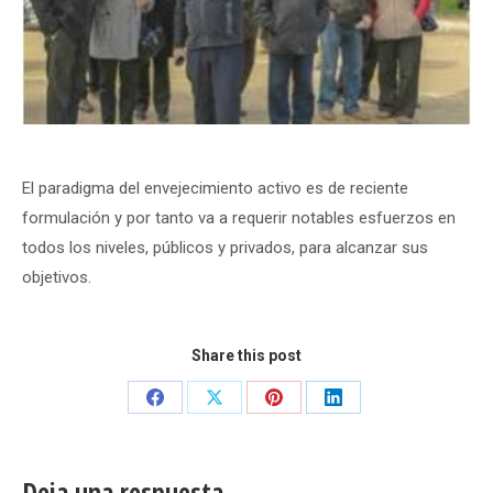
El paradigma del envejecimiento activo es de reciente
formulación y por tanto va a requerir notables esfuerzos en
todos los niveles, públicos y privados, para alcanzar sus
objetivos.
Share this post
Share
Share
Share
Share
on
on
on
on
Facebook
X
Pinterest
LinkedIn
Deja una respuesta