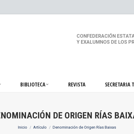
S
ACTIVIDADES
BIBLIOTECA
REVISTA
SEC
CONFEDERACIÓN ESTATA
Y EXALUMNOS DE LOS P
BIBLIOTECA
REVISTA
SECRETARIA 
NOMINACIÓN DE ORIGEN RÍAS BAI
Estás aquí:
Inicio
Artículo
Denominación de Origen Rías Baixas