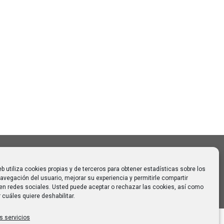
Buscar
Buscar:
o CAUMAS –
0 de
 para
eb utiliza cookies propias y de terceros para obtener estadísticas sobre los
avegación del usuario, mejorar su experiencia y permitirle compartir
en redes sociales. Usted puede aceptar o rechazar las cookies, así como
 cuáles quiere deshabilitar.
s servicios