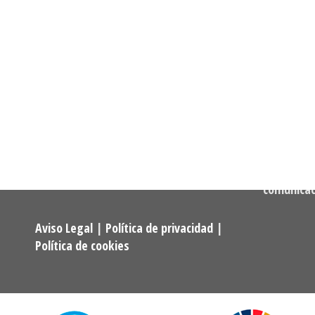
Informació
Dirección:
Calle Cast
Confederación Estatal de
MADRID
Asociaciones y Federaciones de
Teléfono:
Alumnos y Exalumnos de los
722 256 50
Programas Universitarios De
Mayores.
Correo:
comunica
Aviso Legal
|
Política de privacidad
|
Política de cookies