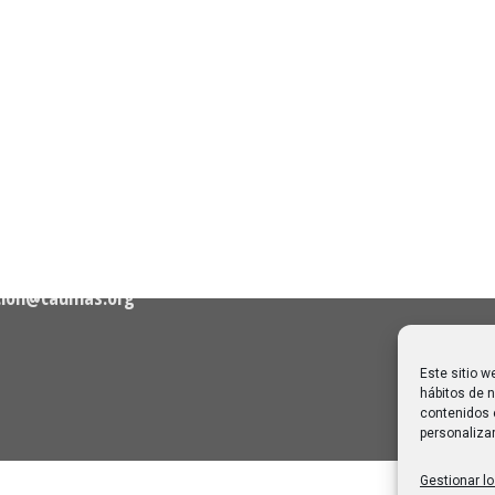
n de Contacto
Noticias Recientes
Próximas clases en direct
Canal Sénior. Semana del 1
elló, nº 36 – 1º A 28001
agosto de 2026
06/08/2026
Melilla: una joya escondida
2
viajar sin prisa
28/07/2026
cion@caumas.org
Este sitio w
hábitos de n
contenidos 
personalizar
Gestionar lo