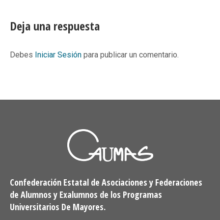
on
on
on
on
Facebook
X
Pinterest
LinkedIn
Deja una respuesta
Debes
Iniciar Sesión
para publicar un comentario.
Confederación Estatal de Asociaciones y Federaciones
de Alumnos y Exalumnos de los Programas
Universitarios De Mayores.