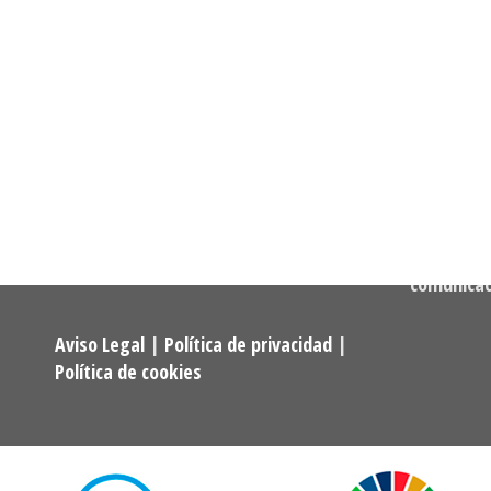
Informació
Dirección:
Calle Cast
Confederación Estatal de
MADRID
Asociaciones y Federaciones de
Teléfono:
Alumnos y Exalumnos de los
722 256 50
Programas Universitarios De
Mayores.
Correo:
comunica
Aviso Legal
|
Política de privacidad
|
Política de cookies