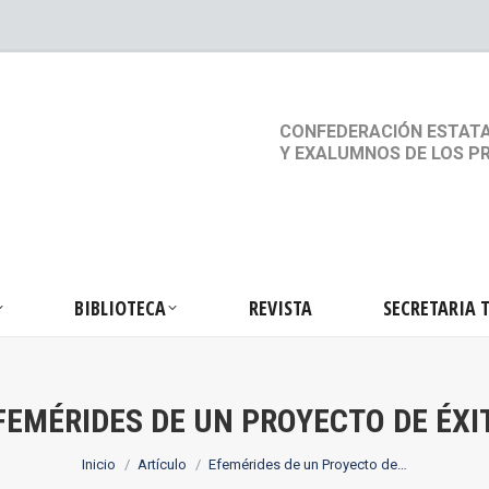
S
ACTIVIDADES
BIBLIOTECA
REVISTA
SEC
CONFEDERACIÓN ESTATA
Y EXALUMNOS DE LOS P
BIBLIOTECA
REVISTA
SECRETARIA 
FEMÉRIDES DE UN PROYECTO DE ÉXI
Estás aquí:
Inicio
Artículo
Efemérides de un Proyecto de…