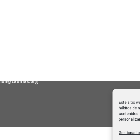
n de Contacto
Noticias Recientes
Próximas clases en direct
Canal Sénior. Semana del 1
elló, nº 36 – 1º A 28001
agosto de 2026
06/08/2026
Melilla: una joya escondida
2
viajar sin prisa
28/07/2026
cion@caumas.org
Este sitio w
hábitos de n
contenidos 
personalizar
Gestionar lo