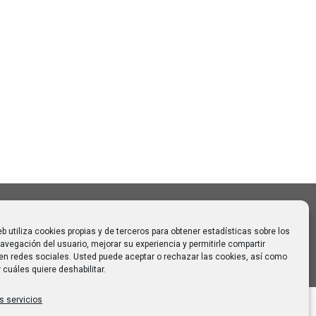
Buscar
Buscar:
o CAUMAS –
0 de
 para
eb utiliza cookies propias y de terceros para obtener estadísticas sobre los
avegación del usuario, mejorar su experiencia y permitirle compartir
en redes sociales. Usted puede aceptar o rechazar las cookies, así como
 cuáles quiere deshabilitar.
s servicios