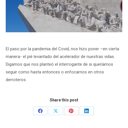
El paso por la pandemia del Covid, nos hizo poner –en cierta
manera- el pié levantado del acelerador de nuestras vidas.
Digamos que nos planteó el interrogante de si queríamos
seguir como hasta entonces o enfocarnos en otros
derroteros.
Share this post
Share
Share
Share
Share
on
on
on
on