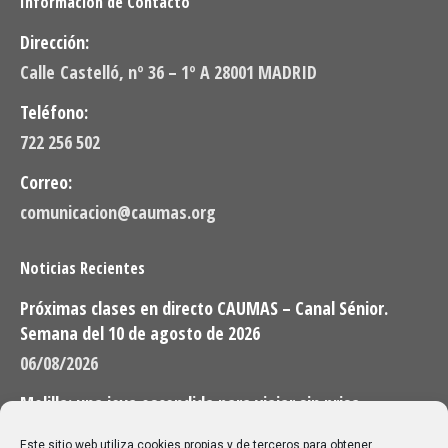
Información de Contacto
Dirección:
Calle Castelló, nº 36 – 1º A 28001 MADRID
Teléfono:
722 256 502
Correo:
comunicacion@caumas.org
Noticias Recientes
Próximas clases en directo CAUMAS – Canal Sénior.
Semana del 10 de agosto de 2026
06/08/2026
Melilla: una joya escondida para viajar sin prisa
28/07/2026
Este sitio web utiliza cookies propias y de terceros para obtener