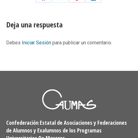
Share
Share
Share
Share
on
on
on
on
Facebook
X
Pinterest
LinkedIn
Deja una respuesta
Debes
Iniciar Sesión
para publicar un comentario.
Confederación Estatal de Asociaciones y Federaciones
de Alumnos y Exalumnos de los Programas
Universitarios De Mayores.