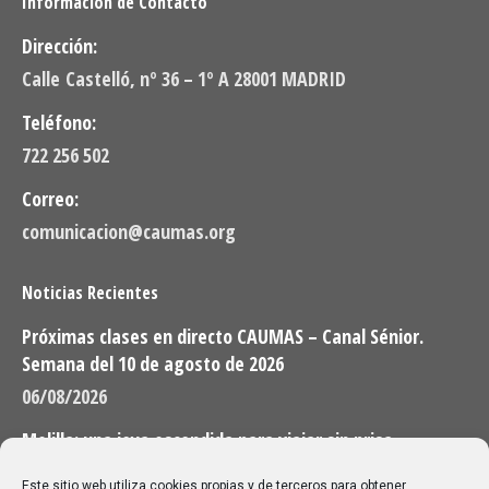
Información de Contacto
Dirección:
Calle Castelló, nº 36 – 1º A 28001 MADRID
Teléfono:
722 256 502
Correo:
comunicacion@caumas.org
Noticias Recientes
Próximas clases en directo CAUMAS – Canal Sénior.
Semana del 10 de agosto de 2026
06/08/2026
Melilla: una joya escondida para viajar sin prisa
28/07/2026
Este sitio web utiliza cookies propias y de terceros para obtener