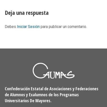
on
on
on
on
Facebook
X
Pinterest
LinkedIn
Deja una respuesta
Debes
Iniciar Sesión
para publicar un comentario.
Confederación Estatal de Asociaciones y Federaciones
de Alumnos y Exalumnos de los Programas
Universitarios De Mayores.