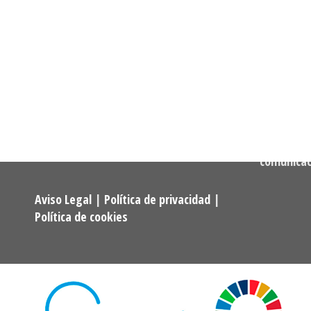
Dirección:
Calle Cast
Confederación Estatal de
MADRID
Asociaciones y Federaciones de
Teléfono:
Alumnos y Exalumnos de los
722 256 50
Programas Universitarios De
Mayores.
Correo:
comunica
Aviso Legal
|
Política de privacidad
|
Política de cookies