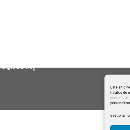
Próximas clases en direct
Canal Sénior. Semana del 1
elló, nº 36 – 1º A 28001
agosto de 2026
06/08/2026
Melilla: una joya escondida
2
viajar sin prisa
28/07/2026
cion@caumas.org
Este sitio w
hábitos de n
contenidos 
personalizar
Gestionar lo