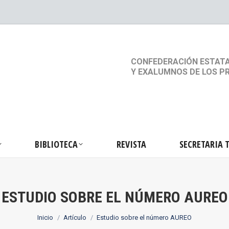
S
ACTIVIDADES
BIBLIOTECA
REVISTA
SEC
CONFEDERACIÓN ESTATA
Y EXALUMNOS DE LOS P
BIBLIOTECA
REVISTA
SECRETARIA 
ESTUDIO SOBRE EL NÚMERO AUREO
Estás aquí:
Inicio
Artículo
Estudio sobre el número AUREO