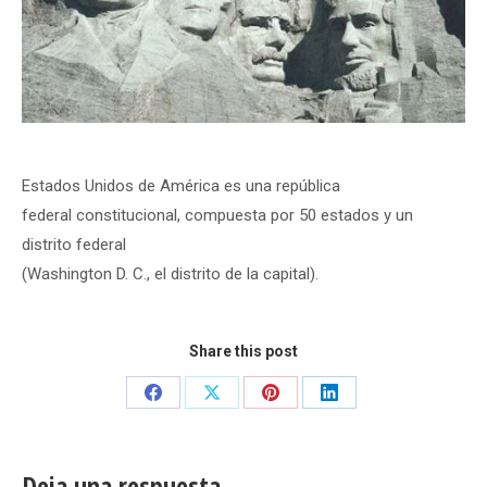
Estados Unidos de América es una república
federal constitucional, compuesta por 50 estados y un
distrito federal
(Washington D. C., el distrito de la capital).
Share this post
Share
Share
Share
Share
on
on
on
on
Facebook
X
Pinterest
LinkedIn
Deja una respuesta