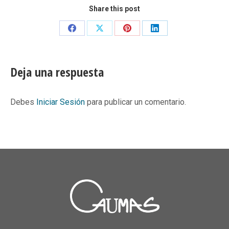
Share this post
Share
Share
Share
Share
on
on
on
on
Facebook
X
Pinterest
LinkedIn
Deja una respuesta
Debes
Iniciar Sesión
para publicar un comentario.