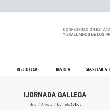
S
ACTIVIDADES
BIBLIOTECA
REVISTA
SEC
CONFEDERACIÓN ESTATA
Y EXALUMNOS DE LOS P
BIBLIOTECA
REVISTA
SECRETARIA 
IJORNADA GALLEGA
Estás aquí:
Inicio
Artículo
iJornada Gallega