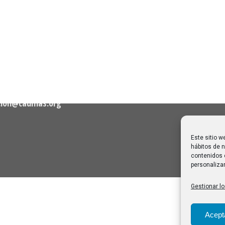
Próximas clases en direct
Canal Sénior. Semana del 1
elló, nº 36 – 1º A 28001
agosto de 2026
06/08/2026
Melilla: una joya escondida
2
viajar sin prisa
28/07/2026
cion@caumas.org
Este sitio w
hábitos de n
contenidos 
personalizar
Gestionar lo
Acept