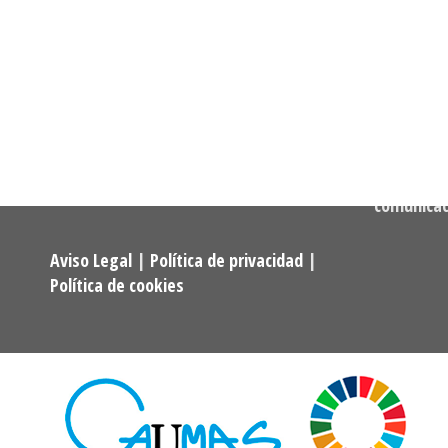
Dirección:
Calle Cast
Confederación Estatal de
MADRID
Asociaciones y Federaciones de
Teléfono:
Alumnos y Exalumnos de los
722 256 50
Programas Universitarios De
Mayores.
Correo:
comunica
Aviso Legal
|
Política de privacidad
|
Política de cookies